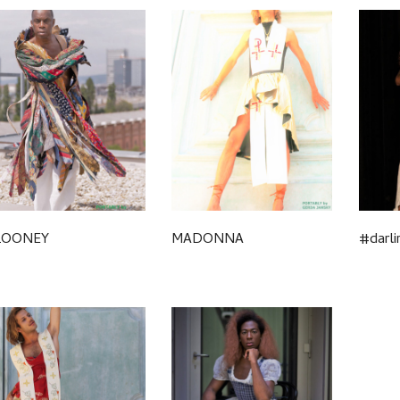
LOONEY
MADONNA
#darli