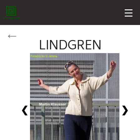
LINDGREN
❮
❯