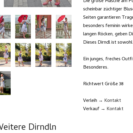
Die große Masche am Po,
scheinbar züchtiger Blus
Seiten garantieren Trag
besonders feminin wirken
langen Röcken, geben D
Dieses Dirndl ist sowohl
Ein junges, freches Outf
Besonderes.
Richtwert Größe 38
Verleih →
Kontakt
Verkauf →
Kontakt
eitere Dirndln