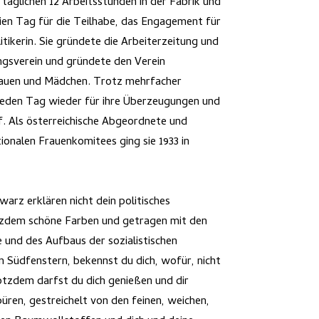
 täglichen 12 Arbeitsstunden in der Fabrik und
eien Tag für die Teilhabe, das Engagement für
itikerin. Sie gründete die Arbeiterzeitung und
ngsverein und gründete den Verein
rauen und Mädchen. Trotz mehrfacher
jeden Tag wieder für ihre Überzeugungen und
uf. Als österreichische Abgeordnete und
ionalen Frauenkomitees ging sie 1933 in
arz erklären nicht dein politisches
tzdem schöne Farben und getragen mit den
 und des Aufbaus der sozialistischen
 Südfenstern, bekennst du dich, wofür, nicht
tzdem darfst du dich genießen und dir
püren, gestreichelt von den feinen, weichen,