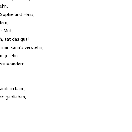
ehn.
, Sophie und Hans,
dern,
er Mut,
, tät das gut!
, man kann’s verstehn,
rn gesehn
uszuwandern.
 ändern kann,
eid geblieben,