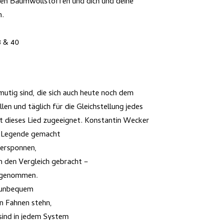
en Baumwollstoffen und dich und deine
n.
8 & 40
mutig sind, die sich auch heute noch dem
en und täglich für die Gleichstellung jedes
ist dieses Lied zugeeignet. Konstantin Wecker
r Legende gemacht
versponnen,
m den Vergleich gebracht –
n genommen.
 unbequem
en Fahnen stehn,
 sind in jedem System